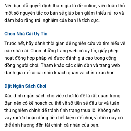
Nếu bạn đã quyết định tham gia lô đề online, việc tuân thủ
một số nguyên tắc cơ bản sẽ giúp bạn giảm thiểu rủi ro và
đảm bảo rằng trải nghiệm của bạn là tích cực.
Chọn Nhà Cái Uy Tín
Trước hết, hãy dành thời gian để nghiên cứu và tìm hiểu về
các nhà cái. Chọn những trang web có uy tín, giấy phép
hoạt động hợp pháp và được đánh giá cao trong cộng
đồng người chơi. Tham khảo các diễn đàn và trang web
đánh giá để có cái nhìn khách quan và chính xác hơn.
Đặt Ngân Sách Chơi
Xác định ngân sách cho việc chơi lô đề là rất quan trọng.
Bạn nên có kế hoạch cụ thể về số tiền sẽ đầu tư và tuân
thủ nghiêm chỉnh để tránh tình trạng thua lỗ. Không nên
vay mượn hoặc dùng tiền tiết kiệm để chơi, vì điều này có
thể ảnh hưởng đến tài chính cá nhân của bạn.