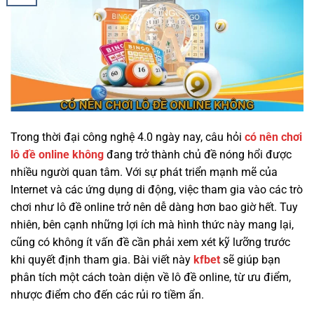
Trong thời đại công nghệ 4.0 ngày nay, câu hỏi
có nên chơi
lô đề online không
đang trở thành chủ đề nóng hổi được
nhiều người quan tâm. Với sự phát triển mạnh mẽ của
Internet và các ứng dụng di động, việc tham gia vào các trò
chơi như lô đề online trở nên dễ dàng hơn bao giờ hết. Tuy
nhiên, bên cạnh những lợi ích mà hình thức này mang lại,
cũng có không ít vấn đề cần phải xem xét kỹ lưỡng trước
khi quyết định tham gia. Bài viết này
kfbet
sẽ giúp bạn
phân tích một cách toàn diện về lô đề online, từ ưu điểm,
nhược điểm cho đến các rủi ro tiềm ẩn.