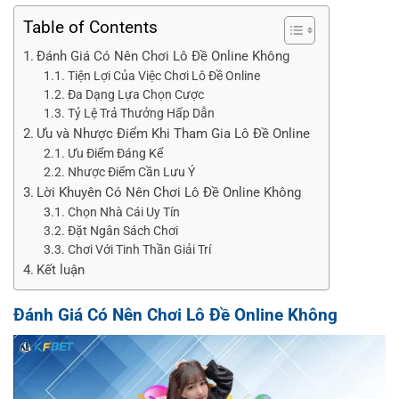
Table of Contents
Đánh Giá Có Nên Chơi Lô Đề Online Không
Tiện Lợi Của Việc Chơi Lô Đề Online
Đa Dạng Lựa Chọn Cược
Tỷ Lệ Trả Thưởng Hấp Dẫn
Ưu và Nhược Điểm Khi Tham Gia Lô Đề Online
Ưu Điểm Đáng Kể
Nhược Điểm Cần Lưu Ý
Lời Khuyên Có Nên Chơi Lô Đề Online Không
Chọn Nhà Cái Uy Tín
Đặt Ngân Sách Chơi
Chơi Với Tinh Thần Giải Trí
Kết luận
Đánh Giá Có Nên Chơi Lô Đề Online Không