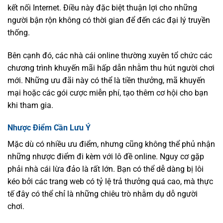
kết nối Internet. Điều này đặc biệt thuận lợi cho những
người bận rộn không có thời gian để đến các đại lý truyền
thống.
Bên cạnh đó, các nhà cái online thường xuyên tổ chức các
chương trình khuyến mãi hấp dẫn nhằm thu hút người chơi
mới. Những ưu đãi này có thể là tiền thưởng, mã khuyến
mại hoặc các gói cược miễn phí, tạo thêm cơ hội cho bạn
khi tham gia.
Nhược Điểm Cần Lưu Ý
Mặc dù có nhiều ưu điểm, nhưng cũng không thể phủ nhận
những nhược điểm đi kèm với lô đề online. Nguy cơ gặp
phải nhà cái lừa đảo là rất lớn. Bạn có thể dễ dàng bị lôi
kéo bởi các trang web có tỷ lệ trả thưởng quá cao, mà thực
tế đây có thể chỉ là những chiêu trò nhằm dụ dỗ người
chơi.