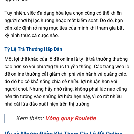
Tuy nhiên, việc đa dạng hóa lựa chọn cũng có thể khiến
người chơi bị lạc hướng hoặc mất kiểm soát. Do đó, bạn
cần xác định rõ ràng mục tiêu của mình khi tham gia bất
kỳ hình thức cá cược nào.
Tỷ Lệ Trả Thưởng Hấp Dẫn
Một lợi thế khác của lô đề online là tỷ lệ trả thưởng thường
cao hơn so với phương thức truyền thống. Các trang web lô
đề online thường cắt giảm chi phí vận hành và quảng cáo,
do đó họ có khả năng chia sẻ nhiều lợi nhuận hơn với
người chơi. Nhưng hãy nhớ rằng, không phải lúc nào cũng
nên tin tưởng vào những lời hứa hẹn này, vì có rất nhiều
nhà cái lừa đảo xuất hiện trên thị trường.
Xem thêm:
Vòng quay Roulette
Ưu và Nhược Điểm Khi Tham Gia Lô Đề Online