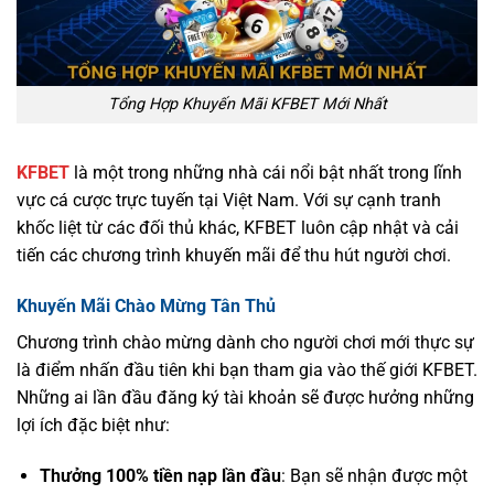
Tổng Hợp Khuyến Mãi KFBET Mới Nhất
KFBET
là một trong những nhà cái nổi bật nhất trong lĩnh
vực cá cược trực tuyến tại Việt Nam. Với sự cạnh tranh
khốc liệt từ các đối thủ khác, KFBET luôn cập nhật và cải
tiến các chương trình khuyến mãi để thu hút người chơi.
Khuyến Mãi Chào Mừng Tân Thủ
Chương trình chào mừng dành cho người chơi mới thực sự
là điểm nhấn đầu tiên khi bạn tham gia vào thế giới KFBET.
Những ai lần đầu đăng ký tài khoản sẽ được hưởng những
lợi ích đặc biệt như:
Thưởng 100% tiền nạp lần đầu
: Bạn sẽ nhận được một