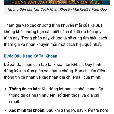
Hướng Dẫn Chi Tiết Cách Nhận Khuyến Mãi KFBET Hiệu Quả
Tham gia vào các chương trình khuyến mãi của KFBET
không khó, nhưng bạn cần biết cách để tối ưu hóa quy
trình này. Trong phần này, chúng ta sẽ cùng tìm hiểu cách
tham gia và nhận khuyến mãi một cách hiệu quả nhất.
Bước Đầu Đăng Ký Tài Khoản
Để bắt đầu, bạn cần tạo tài khoản tại KFBET. Quy trình
đăng ký khá đơn giản và nhanh chóng. Bạn chỉ cần điền
thông tin cá nhân và xác nhận địa chỉ email của mình.
Thông tin cơ bản
: Khi đăng ký, bạn sẽ phải cung cấp
thông tin cá nhân như tên, số điện thoại và địa chỉ
email.
Xác minh tài khoản
: Sau khi đăng ký, hãy kiểm tra hòm