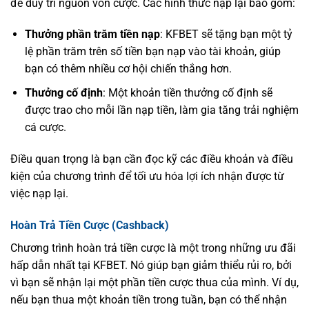
để duy trì nguồn vốn cược. Các hình thức nạp lại bao gồm:
Thưởng phần trăm tiền nạp
: KFBET sẽ tặng bạn một tỷ
lệ phần trăm trên số tiền bạn nạp vào tài khoản, giúp
bạn có thêm nhiều cơ hội chiến thắng hơn.
Thưởng cố định
: Một khoản tiền thưởng cố định sẽ
được trao cho mỗi lần nạp tiền, làm gia tăng trải nghiệm
cá cược.
Điều quan trọng là bạn cần đọc kỹ các điều khoản và điều
kiện của chương trình để tối ưu hóa lợi ích nhận được từ
việc nạp lại.
Hoàn Trả Tiền Cược (Cashback)
Chương trình hoàn trả tiền cược là một trong những ưu đãi
hấp dẫn nhất tại KFBET. Nó giúp bạn giảm thiểu rủi ro, bởi
vì bạn sẽ nhận lại một phần tiền cược thua của mình. Ví dụ,
nếu bạn thua một khoản tiền trong tuần, bạn có thể nhận