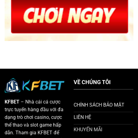
VỀ CHÚNG TÔI
KFBET
– Nhà cái cá cược
CHÍNH SÁCH BẢO MẬT
trực tuyến hàng đầu với đa
dạng trò chơi casino, cược
LIÊN HỆ
thể thao và slot game hấp
KHUYẾN MÃI
dẫn. Tham gia KFBET để