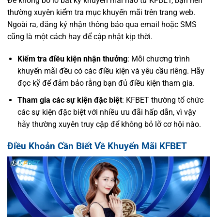
Để không bỏ lỡ bất kỳ khuyến mãi nào từ KFBET, bạn nên
thường xuyên kiểm tra mục khuyến mãi trên trang web.
Ngoài ra, đăng ký nhận thông báo qua email hoặc SMS
cũng là một cách hay để cập nhật kịp thời.
Kiểm tra điều kiện nhận thưởng
: Mỗi chương trình
khuyến mãi đều có các điều kiện và yêu cầu riêng. Hãy
đọc kỹ để đảm bảo rằng bạn đủ điều kiện tham gia.
Tham gia các sự kiện đặc biệt
: KFBET thường tổ chức
các sự kiện đặc biệt với nhiều ưu đãi hấp dẫn, vì vậy
hãy thường xuyên truy cập để không bỏ lỡ cơ hội nào.
Điều Khoản Cần Biết Về Khuyến Mãi KFBET