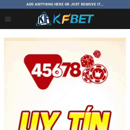
Bỏ
ADD ANYTHING HERE OR JUST REMOVE IT...
qua
nội
dung