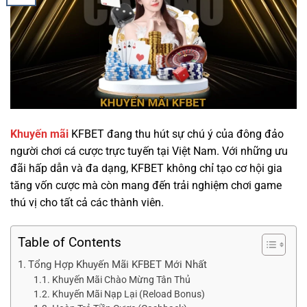
Khuyến mãi
KFBET đang thu hút sự chú ý của đông đảo
người chơi cá cược trực tuyến tại Việt Nam. Với những ưu
đãi hấp dẫn và đa dạng, KFBET không chỉ tạo cơ hội gia
tăng vốn cược mà còn mang đến trải nghiệm chơi game
thú vị cho tất cả các thành viên.
Table of Contents
Tổng Hợp Khuyến Mãi KFBET Mới Nhất
Khuyến Mãi Chào Mừng Tân Thủ
Khuyến Mãi Nạp Lại (Reload Bonus)